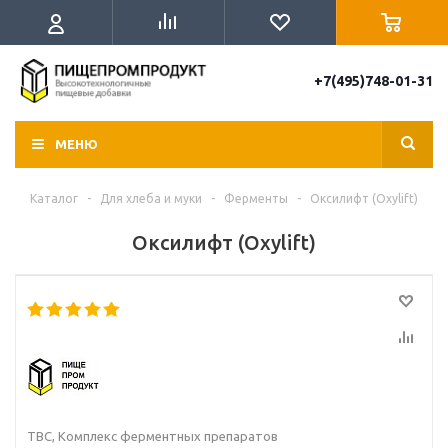
+7(495)748-01-31
МЕНЮ
Каталог
-
Для хлеба и муки
-
Ферменты
-
Оксилифт (Oxylift)
Оксилифт (Oxylift)
ТВС, Комплекс ферментных препаратов