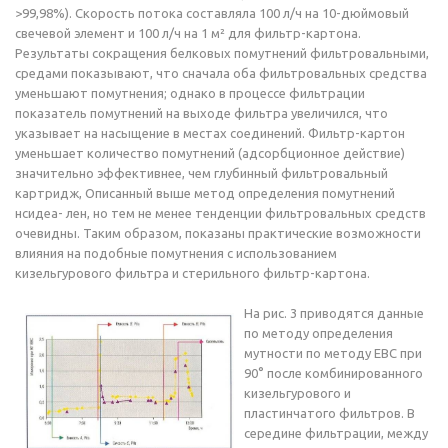
>99,98%). Скорость потока составляла 100 л/ч на 10-дюймовый
свечевой элемент и 100 л/ч на 1 м² для фильтр-картона.
Результаты сокращения белковых помутнений фильтровальными,
средами показывают, что сначала оба фильтровальных средства
уменьшают помутнения; однако в процессе фильтрации
показатель помутнений на выходе фильтра увеличился, что
указывает на насыщение в местах соединений. Фильтр-картон
уменьшает количество помутнений (адсорбционное действие)
значительно эффективнее, чем глубинный фильтровальный
картридж, Описанный выше метод определения помутнений
нсидеа- лен, но тем не менее тенденции фильтровальных средств
очевидны. Таким образом, показаны практические возможности
влияния на подобные помутнения с использованием
кизельгурового фильтра и стерильного фильтр-картона.
На рис. 3 приводятся данные
по методу определения
мутности по методу ЕВС при
90° после комбинированного
кизельгурового и
пластинчатого фильтров. В
середине фильтрации, между