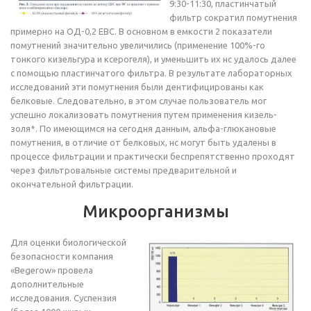
9:30-11:30, пластинчатый
фильтр сократил помутнения
примерно на ОД-0,2 ЕВС. В основном в емкости 2 показатели
помутнений значительно увеличились (применение 100%-го
тонкого кизельгура и ксерогеля), и уменьшить их нс удалось далее
с помощью пластинчатого фильтра. В результате лабораторных
исследований эти помутнения были дентифицированы как
белковые. Следовательно, в этом случае пользователь мог
успешно локализовать помутнения путем применения кизель-
золя*. По имеющимся на сегодня данным, альфа-глюкановые
помутнения, в отличие от белковых, нс могут быть удалены в
процессе фильтрации и практически беспрепятственно проходят
через фильтровальные системы предварительной и
окончательной фильтрации.
Микроорганизмы
Для оценки биологической
безопасности компания
«Begerow» провела
дополнительные
исследования. Суспензия