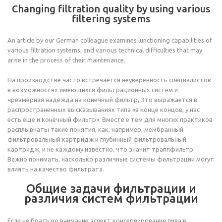
Changing filtration quality by using various
filtering systems
An article by our German colleague examines lunctioning capabilities of
various filtration systems, and various technical difficulties that may
arise in the process of their maintenance.
На производстве часто встречается неуверенность специалистов
в возможностях имеющихся фильтрационных систем и
чрезмерная надежда на конечный фильтр, Это выражается в
распространенных высказываниях типа «в конце концов, у нас
есть еще и конечный фильтр». Вместе е тем для многих практиков
расплывчаты такие понятия, как, например, мембранный
фильтровальный картридж и глубинный фильтровальный
картридж, и не каждому известно, что значит траппфильтр.
Важно понимать, насколько различные системы фильтрации могут
влиять на качество фильтрата.
Общие задачи фильтрации и
различия систем фильтрации
Если не брать во внимание аспект консервирования пива в