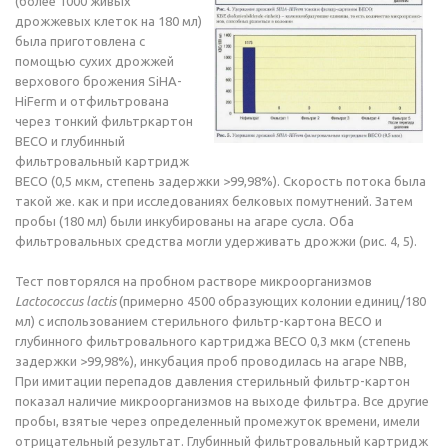
(более 1000 живых
дрожжевых клеток на 180 мл)
была приготовлена с
помощью сухих дрожжей
верхового брожения SiHA-
HiFerm и отфильтрована
через тонкий фильтркартон
ВЕСО и глубинный
фильтровальный картридж
ВЕСО (0,5 мкм, степень задержки >99,98%). Скорость потока была
такой же. как и при исследованиях белковых помутнений. Затем
пробы (180 мл) были инкубированы на агаре сусла. Оба
фильтровальных средства могли удерживать дрожжи (рис. 4, 5).
Тест повторялся на пробном растворе микроорганизмов
Lactococcus lactis
(примерно 4500 образующих колонии единиц/180
мл) с использованием стерильного фильтр-картона ВЕСО и
глубинного фильтровального картриджа ВЕСО 0,3 мкм (степень
задержки >99,98%), инкубация проб проводилась на агаре NBB,
При имитации перепадов давления стерильный фильтр-картон
показал наличие микроорганизмов на выходе фильтра. Все другие
пробы, взятые через определенный промежуток времени, имели
отрицательный результат. Глубинный фильтровальный картридж