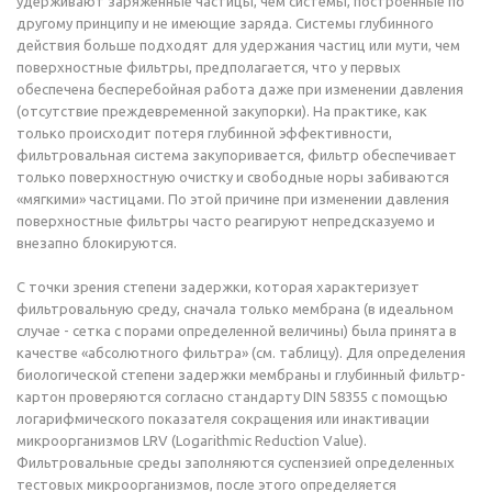
удерживают заряженные частицы, чем системы, построенные по
другому принципу и не имеющие заряда. Системы глубинного
действия больше подходят для удержания частиц или мути, чем
поверхностные фильтры, предполагается, что у первых
обеспечена бесперебойная работа даже при изменении давления
(отсутствие преждевременной закупорки). На практике, как
только происходит потеря глубинной эффективности,
фильтровальная система закупоривается, фильтр обеспечивает
только поверхностную очистку и свободные норы забиваются
«мягкими» частицами. По этой причине при изменении давления
поверхностные фильтры часто реагируют непредсказуемо и
внезапно блокируются.
С точки зрения степени задержки, которая характеризует
фильтровальную среду, сначала только мембрана (в идеальном
случае - сетка с порами определенной величины) была принята в
качестве «абсолютного фильтра» (см. таблицу). Для определения
биологической степени задержки мембраны и глубинный фильтр-
картон проверяются согласно стандарту DIN 58355 с помощью
логарифмического показателя сокращения или инактивации
микроорганизмов LRV (Logarithmic Reduction Value).
Фильтровальные среды заполняются суспензией определенных
тестовых микроорганизмов, после этого определяется