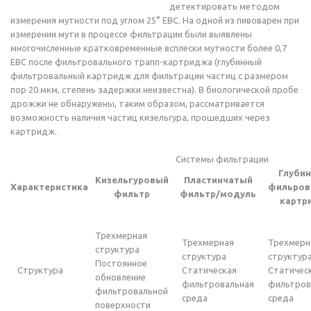
детектировать методом
измерения мутности под углом 25° ЕВС. На одной из пивоварен при
измерении мути в процессе фильтрации были выявлены
многочисленные кратковременные всплески мутности более 0,7
ЕВС после фильтровального трапп-картриджа (глубинный
фильтровальный картридж для фильтрации частиц с размером
пор 20 мкм, степень задержки неизвестна). В биологической пробе
дрожжи не обнаружены, таким образом, рассматривается
возможность наличия частиц кизельгура, прошедших через
картридж.
Системы фильтрации
Глуби
Кизельгуровый
Пластинчатый
Характеристика
фильров
фильтр
фильтр/модуль
картр
Трехмерная
Трехмерная
Трехмерн
структура
структура
структур
Постоянное
Структура
Статическая
Статичес
обновление
фильтровальная
фильтров
фильтровальной
среда
среда
поверхности