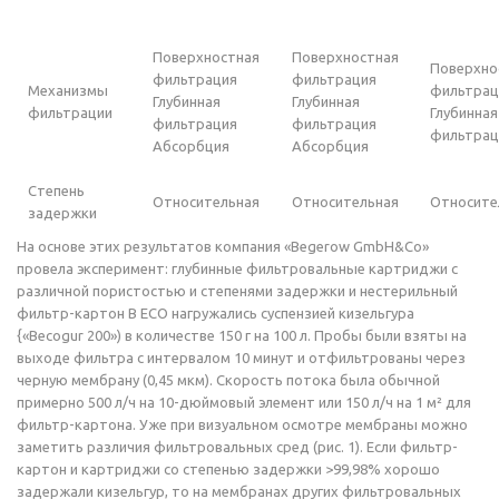
Поверхностная
Поверхностная
Поверхно
фильтрация
фильтрация
Механизмы
фильтрац
Глубинная
Глубинная
фильтрации
Глубинная
фильтрация
фильтрация
фильтрац
Абсорбция
Абсорбция
Степень
Относительная
Относительная
Относите
задержки
На основе этих результатов компания «Begerow GmbH&Co»
провела эксперимент: глубинные фильтровальные картриджи с
различной пористостью и степенями задержки и нестерильный
фильтр-картон В ECO нагружались суспензией кизельгура
{«Becogur 200») в количестве 150 г на 100 л. Пробы были взяты на
выходе фильтра с интервалом 10 минут и отфильтрованы через
черную мембрану (0,45 мкм). Скорость потока была обычной
примерно 500 л/ч на 10-дюймовый элемент или 150 л/ч на 1 м² для
фильтр-картона. Уже при визуальном осмотре мембраны можно
заметить различия фильтровальных сред (рис. 1). Если фильтр-
картон и картриджи со степенью задержки >99,98% хорошо
задержали кизельгур, то на мембранах других фильтровальных