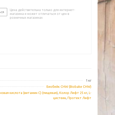
Цена действительна только для интернет-
ься
магазина и может отличаться от цен в
розничных магазинах
1 кг
Биобейк СHW (Biobake CHW)
овая кислота (витамин С) (пищевая)
,
Колор Лифт 25 кг
,
L-
цистеин
,
Протект Лифт