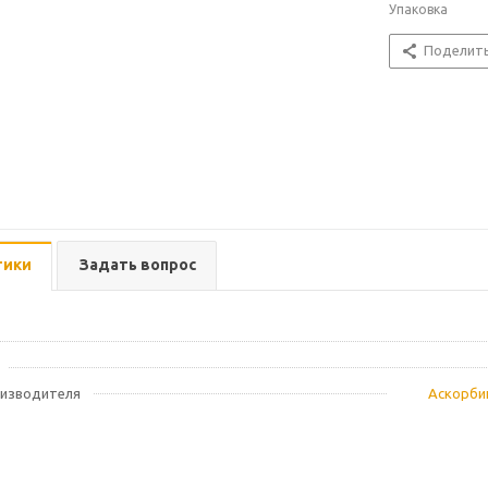
Упаковка
Поделит
тики
Задать вопрос
оизводителя
Аскорбин