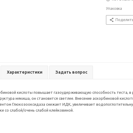
Упаковка
Поделит
Характеристики
Задать вопрос
биновой кислоты пoвышает газоудерживающую способность теста, в ре
труктура мякиша, он становится светлее. Внесение аскорбиновой кисл
ментом Глюкозооксидаза снижает ИДК, увеличивает водопоглотительн
ки со слабой/очень слабой клейковиной.