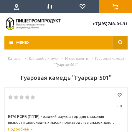
+7(495)748-01-31
МЕНЮ
Каталог
-
Для хлеба и муки
-
Ингредиенты
-
Гуаровая камедь
"Гуарсар-501"
Гуаровая камедь "Гуарсар-501"
E476 PGPR (ПГПР) - жидкий эмульгатор для снижения
вязкости шоколадных масс и производства смазок для
форм
Подробнее